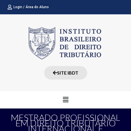
Ir
Login / Área do Aluno
para
o
conteúdo
SITE IBDT
Menu
MESTRADO PROFISSIONAL
EM DIREITO TRIBUTÁRIO
INTERNACIONAL E