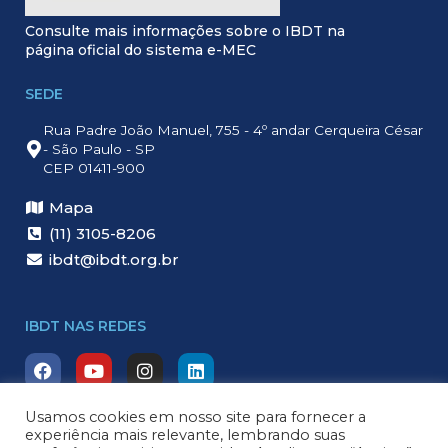
Consulte mais informações sobre o IBDT na
página oficial do sistema e-MEC
SEDE
Rua Padre João Manuel, 755 - 4º andar Cerqueira César
- São Paulo - SP
CEP 01411-900
Mapa
(11) 3105-8206
ibdt@ibdt.org.br
IBDT NAS REDES
F
Y
I
L
a
o
n
i
c
u
s
n
e
t
t
k
Usamos cookies em nosso site para fornecer a
b
u
a
e
experiência mais relevante, lembrando suas