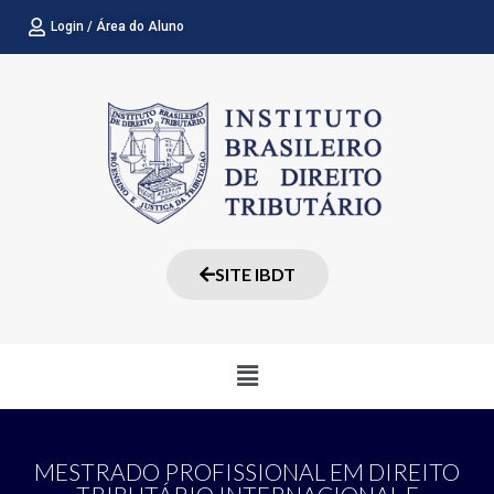
Ir
Login / Área do Aluno
para
o
conteúdo
SITE IBDT
Menu
MESTRADO PROFISSIONAL EM DIREITO