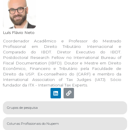
Luís Flávio Neto
Coordenador Acadêmico e Professor do Mestrado
Profissional em Direito Tributário Internacional e
Comparado do IBDT. Diretor Executivo do IBDT.
Postdoctoral Research Fellow no International Bureau of
Fiscal Documentation (IBFD). Doutor e Mestre em Direito
Econômico, Financeiro e Tributário pela Faculdade de
Direito da USP. Ex-conselheiro do (CARF) e membro da
International Association of Tax Judges (IATJ). Sócio
fundador da ITX - International Tax Experts.
L
L
i
i
n
n
k
k
Grupos de pesquisa
e
d
i
Colunas Profissionais do Nupem
n